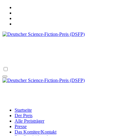
Zum
Inhalt
springen
Deutscher Science-Fiction-Preis (DSFP)
verliehen vom Science Fiction Club Deutschland e.V.
Deutscher Science-Fiction-Preis (DSFP)
verliehen vom Science Fiction Club Deutschland e.V.
Startseite
Der Preis
Alle Preisträger
Presse
Das Komitee/Kontakt