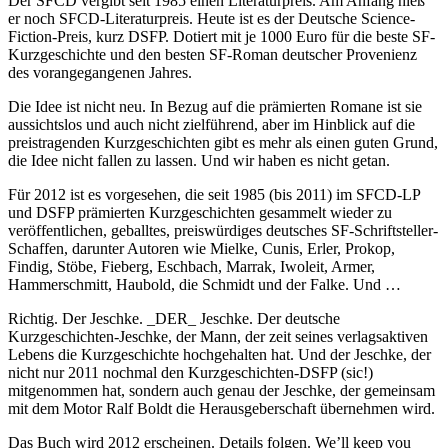
Der SFCD vergibt seit 1985 einen Literaturpreis. Am Anfang hieß
er noch SFCD-Literaturpreis. Heute ist es der Deutsche Science-
Fiction-Preis, kurz DSFP. Dotiert mit je 1000 Euro für die beste SF-
Kurzgeschichte und den besten SF-Roman deutscher Provenienz
des vorangegangenen Jahres.
Die Idee ist nicht neu. In Bezug auf die prämierten Romane ist sie
aussichtslos und auch nicht zielführend, aber im Hinblick auf die
preistragenden Kurzgeschichten gibt es mehr als einen guten Grund,
die Idee nicht fallen zu lassen. Und wir haben es nicht getan.
Für 2012 ist es vorgesehen, die seit 1985 (bis 2011) im SFCD-LP
und DSFP prämierten Kurzgeschichten gesammelt wieder zu
veröffentlichen, geballtes, preiswürdiges deutsches SF-Schriftsteller-
Schaffen, darunter Autoren wie Mielke, Cunis, Erler, Prokop,
Findig, Stöbe, Fieberg, Eschbach, Marrak, Iwoleit, Armer,
Hammerschmitt, Haubold, die Schmidt und der Falke. Und …
Richtig. Der Jeschke. _DER_ Jeschke. Der deutsche
Kurzgeschichten-Jeschke, der Mann, der zeit seines verlagsaktiven
Lebens die Kurzgeschichte hochgehalten hat. Und der Jeschke, der
nicht nur 2011 nochmal den Kurzgeschichten-DSFP (sic!)
mitgenommen hat, sondern auch genau der Jeschke, der gemeinsam
mit dem Motor Ralf Boldt die Herausgeberschaft übernehmen wird.
Das Buch wird 2012 erscheinen. Details folgen. We’ll keep you