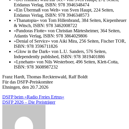
Eridanus Verlag, ISBN: 978 3946348474
»Ein Übermaß von Welt« von Sven Haupt, 224 Seiten,
Eridanus Verlag, ISBN: 978 3946348573
»Thanatopia« von Tom Hillenbrand, 384 Seiten, Kiepenheuer
& Witsch, ISBN: 978 3462008722
»Pandoras Flotte« von Christian Märtesheimer, 364 Seiten,
Atlantis Verlag, ISBN: 978 3864029806
»Denial of Service« von Aiki Mira, 256 Seiten, Fischer TOR,
ISBN: 978 3596711826
»Glow in the Dark« von L.U. Sanders, 576 Seiten,
Independently published, ISBN: 978 3819401886
»Lyneham« von Nils Westerboer, 496 Seiten, Klett-Cotta,
ISBN: 978 3608987232
Franz Hardt, Thomas Recktenwald, Ralf Boldt
Für das DSFP-Preiskomitee
Ehningen, den 20.7.2026
Beitragsnavigation
DSFP beim »Radio Freies Ertrus«
DSFP 2026 – Die Preisträger