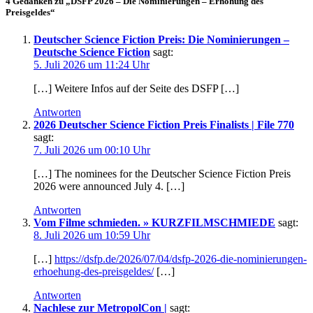
4 Gedanken zu „DSFP 2026 – Die Nominierungen – Erhöhung des
Preisgeldes“
Deutscher Science Fiction Preis: Die Nominierungen –
Deutsche Science Fiction
sagt:
5. Juli 2026 um 11:24 Uhr
[…] Weitere Infos auf der Seite des DSFP […]
Antworten
2026 Deutscher Science Fiction Preis Finalists | File 770
sagt:
7. Juli 2026 um 00:10 Uhr
[…] The nominees for the Deutscher Science Fiction Preis
2026 were announced July 4. […]
Antworten
Vom Filme schmieden. » KURZFILMSCHMIEDE
sagt:
8. Juli 2026 um 10:59 Uhr
[…]
https://dsfp.de/2026/07/04/dsfp-2026-die-nominierungen-
erhoehung-des-preisgeldes/
[…]
Antworten
Nachlese zur MetropolCon |
sagt: