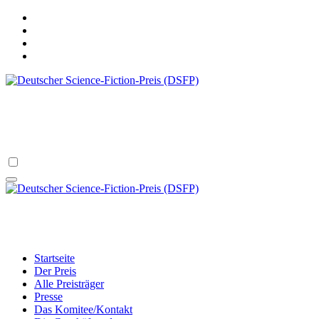
Zum
Inhalt
springen
Deutscher Science-Fiction-Preis (DSFP)
verliehen vom Science Fiction Club Deutschland e.V.
Deutscher Science-Fiction-Preis (DSFP)
verliehen vom Science Fiction Club Deutschland e.V.
Startseite
Der Preis
Alle Preisträger
Presse
Das Komitee/Kontakt