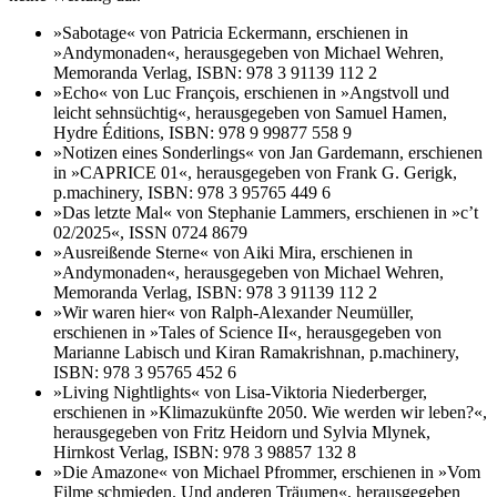
»Sabotage« von Patricia Eckermann, erschienen in
»Andymonaden«, herausgegeben von Michael Wehren,
Memoranda Verlag, ISBN: 978 3 91139 112 2
»Echo« von Luc François, erschienen in »Angstvoll und
leicht sehnsüchtig«, herausgegeben von Samuel Hamen,
Hydre Éditions, ISBN: 978 9 99877 558 9
»Notizen eines Sonderlings« von Jan Gardemann, erschienen
in »CAPRICE 01«, herausgegeben von Frank G. Gerigk,
p.machinery, ISBN: 978 3 95765 449 6
»Das letzte Mal« von Stephanie Lammers, erschienen in »c’t
02/2025«, ISSN 0724 8679
»Ausreißende Sterne« von Aiki Mira, erschienen in
»Andymonaden«, herausgegeben von Michael Wehren,
Memoranda Verlag, ISBN: 978 3 91139 112 2
»Wir waren hier« von Ralph-Alexander Neumüller,
erschienen in »Tales of Science II«, herausgegeben von
Marianne Labisch und Kiran Ramakrishnan, p.machinery,
ISBN: 978 3 95765 452 6
»Living Nightlights« von Lisa-Viktoria Niederberger,
erschienen in »Klimazukünfte 2050. Wie werden wir leben?«,
herausgegeben von Fritz Heidorn und Sylvia Mlynek,
Hirnkost Verlag, ISBN: 978 3 98857 132 8
»Die Amazone« von Michael Pfrommer, erschienen in »Vom
Filme schmieden. Und anderen Träumen«, herausgegeben