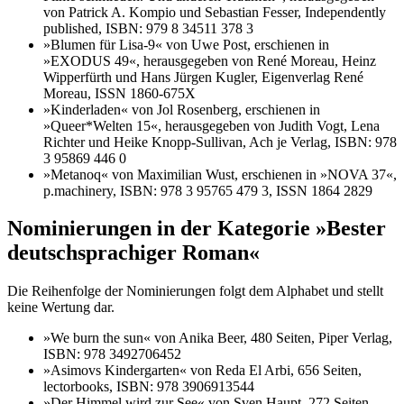
von Patrick A. Kompio und Sebastian Fesser, Independently
published, ISBN: 979 8 34511 378 3
»Blumen für Lisa-9« von Uwe Post, erschienen in
»EXODUS 49«, herausgegeben von René Moreau, Heinz
Wipperfürth und Hans Jürgen Kugler, Eigenverlag René
Moreau, ISSN 1860-675X
»Kinderladen« von Jol Rosenberg, erschienen in
»Queer*Welten 15«, herausgegeben von Judith Vogt, Lena
Richter und Heike Knopp-Sullivan, Ach je Verlag, ISBN: 978
3 95869 446 0
»Metanoq« von Maximilian Wust, erschienen in »NOVA 37«,
p.machinery, ISBN: 978 3 95765 479 3, ISSN 1864 2829
Nominierungen in der Kategorie »Bester
deutschsprachiger Roman«
Die Reihenfolge der Nominierungen folgt dem Alphabet und stellt
keine Wertung dar.
»We burn the sun« von Anika Beer, 480 Seiten, Piper Verlag,
ISBN: 978 3492706452
»Asimovs Kindergarten« von Reda El Arbi, 656 Seiten,
lectorbooks, ISBN: 978 3906913544
»Der Himmel wird zur See« von Sven Haupt, 272 Seiten,