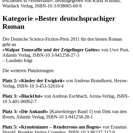
erschienen in »Hinterland«, herausgegeben von Karla Schmidt,
Wurdack Verlag, ISBN-10 3-938065-69-9
Kategorie »Bester deutschsprachiger
Roman
Der Deutsche Science-Fiction-Preis 2011 für den besten Roman
geht an
»Walpar Tonnraffir und der Zeigefinger Gottes«
von Uwe Post,
Atlantis Verlag, ISBN-10 3-941258-27-3
– Laudatio folgt
Die weiteren Platzierungen:
Platz 2: »Kinder der Ewigkeit«
von Andreas Brandhorst, Heyne-
Verlag, ISBN-10 3-453-52610-4
Platz 3: »BlackOut«
von Andreas Eschbach, Arena-Verlag, ISBN-
10 3-401-06062-7
Platz 3: »Die Ankunft«
[Kaiserkrieger Band 1] von Dirk van den
Boom, Atlantis Verlag, ISBN-10 3-941258-28-1
Platz 5: »Krontenianer – Rendezvous am Bogen«
von Erasmus
Herold, Projekte Verlag Cornelius, ISBN-10 3-86237-217-0