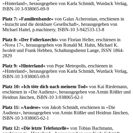
»Hinterland«, herausgegeben von Karla Schmidt, Wurdack Verlag,
ISBN-10 3-938065-69-9
Platz 7: »Familienbande«
von Galax Acheronian, erschienen in
»Inzucht und die denkbare Gesellschaft«, herausgegeben von
Michael Haitel, p.machinery, ISBN-10 3-942533-13-8
Platz 8: »Der Folterknecht«
von Florian Heller, erschienen in
»Nova 17«, herausgegeben von Ronald M. Hahn, Michael K.
Iwoleit und Frank Hebben, Schaltungsdienst Lange, ISSN 1864-
2829
Platz 9: »Hinterland«
von Pepe Metropolis, erschienen in
»Hinterland«, herausgegeben von Karla Schmidt, Wurdack Verlag,
ISBN-10 3-938065-69-9
Platz 10: »Ich töte dich nach meinem Tod«
von Kai Riedemann,
erschienen in »Die Audienz«, herausgegeben von Armin Rößler und
Heidrun Jänchen, ISBN-10 3-938065-62-1
Platz 11: »Auslese«
von Jakob Schmidt, erschienen in »Die
Audienz«, herausgegeben von Armin Rößler und Heidrun Jänchen,
ISBN-10 3-938065-62-1
Platz 12: »Die letzte Telefonzelle«
von Tobias Bachmann,