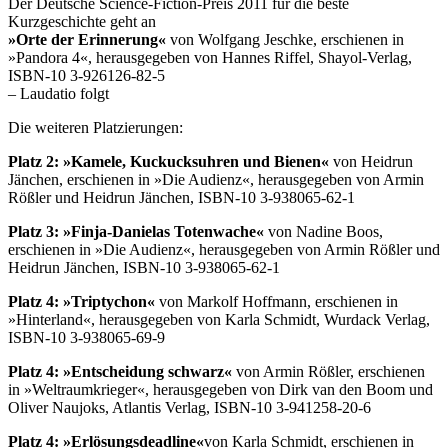
Der Deutsche Science-Fiction-Preis 2011 für die beste
Kurzgeschichte geht an
»Orte der Erinnerung«
von Wolfgang Jeschke, erschienen in
»Pandora 4«, herausgegeben von Hannes Riffel, Shayol-Verlag,
ISBN-10 3-926126-82-5
– Laudatio folgt
Die weiteren Platzierungen:
Platz 2: »Kamele, Kuckucksuhren und Bienen«
von Heidrun
Jänchen, erschienen in »Die Audienz«, herausgegeben von Armin
Rößler und Heidrun Jänchen, ISBN-10 3-938065-62-1
Platz 3: »Finja-Danielas Totenwache«
von Nadine Boos,
erschienen in »Die Audienz«, herausgegeben von Armin Rößler und
Heidrun Jänchen, ISBN-10 3-938065-62-1
Platz 4: »Triptychon«
von Markolf Hoffmann, erschienen in
»Hinterland«, herausgegeben von Karla Schmidt, Wurdack Verlag,
ISBN-10 3-938065-69-9
Platz 4: »Entscheidung schwarz«
von Armin Rößler, erschienen
in »Weltraumkrieger«, herausgegeben von Dirk van den Boom und
Oliver Naujoks, Atlantis Verlag, ISBN-10 3-941258-20-6
Platz 4: »Erlösungsdeadline«
von Karla Schmidt, erschienen in