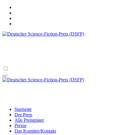
Zum
Inhalt
springen
Deutscher Science-Fiction-Preis (DSFP)
verliehen vom Science Fiction Club Deutschland e.V.
Deutscher Science-Fiction-Preis (DSFP)
verliehen vom Science Fiction Club Deutschland e.V.
Startseite
Der Preis
Alle Preisträger
Presse
Das Komitee/Kontakt