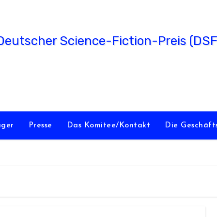
utscher Science-Fiction-Preis (DS
verliehen vom Science Fiction Club Deutschland e.V.
äger
Presse
Das Komitee/Kontakt
Die Geschäft