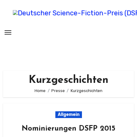
Zum
Inhalt
springen
Deutscher Science-Fiction-Preis
(DSFP)
verliehen vom Science Fiction Club Deutschland e.V.
Kurzgeschichten
Home
Presse
Kurzgeschichten
Allgemein
Nominierungen DSFP 2015