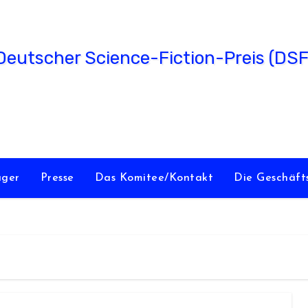
utscher Science-Fiction-Preis (DS
verliehen vom Science Fiction Club Deutschland e.V.
äger
Presse
Das Komitee/Kontakt
Die Geschäft