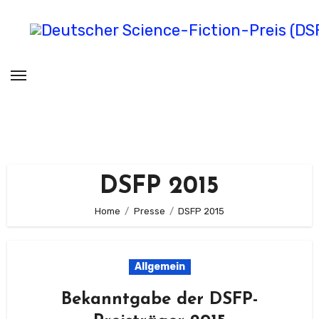
Zum
Inhalt
springen
Deutscher Science-Fiction-Preis
(DSFP)
verliehen vom Science Fiction Club Deutschland e.V.
DSFP 2015
Home
Presse
DSFP 2015
Allgemein
Bekanntgabe der DSFP-