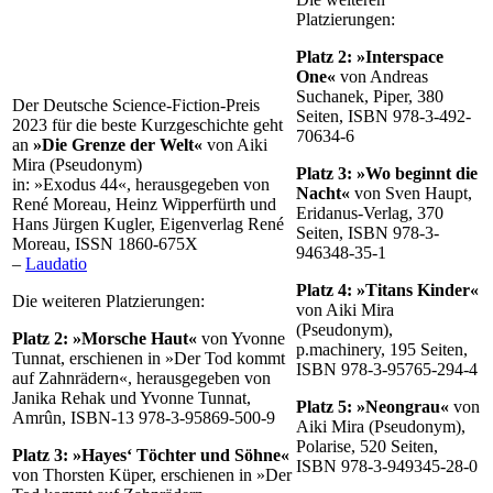
Platzierungen:
Platz 2: »Interspace
One«
von Andreas
Suchanek, Piper, 380
Der Deutsche Science-Fiction-Preis
Seiten, ISBN 978-3-492-
2023 für die beste Kurzgeschichte geht
70634-6
an
»Die Grenze der Welt«
von Aiki
Mira (Pseudonym)
Platz 3: »Wo beginnt die
in: »Exodus 44«, herausgegeben von
Nacht«
von Sven Haupt,
René Moreau, Heinz Wipperfürth und
Eridanus-Verlag, 370
Hans Jürgen Kugler, Eigenverlag René
Seiten, ISBN 978-3-
Moreau, ISSN 1860-675X
946348-35-1
–
Laudatio
Platz 4: »Titans Kinder«
Die weiteren Platzierungen:
von Aiki Mira
(Pseudonym),
Platz 2: »Morsche Haut«
von Yvonne
p.machinery, 195 Seiten,
Tunnat, erschienen in »Der Tod kommt
ISBN 978-3-95765-294-4
auf Zahnrädern«, herausgegeben von
Janika Rehak und Yvonne Tunnat,
Platz 5: »Neongrau«
von
Amrûn, ISBN-13 978-3-95869-500-9
Aiki Mira (Pseudonym),
Polarise, 520 Seiten,
Platz 3: »Hayes‘ Töchter und Söhne«
ISBN 978-3-949345-28-0
von Thorsten Küper, erschienen in »Der