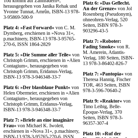
Tod kommt auf Zahnrädern«,
Platz 6: »Das Geflecht.
herausgegeben von Janika Rehak und
An der Grenze«
von Jol
Yvonne Tunnat, Amrûn, ISBN-13 978-
Rosenberg (Pseudonym),
3-95869-500-9
ohneohren-Verlag, 520
Seiten, ISBN 978-3-
Platz 4: »Fast Forward«
von C. M.
903296-43-5
Dyrnberg, erschienen in »Nova 31«,
p.machinery, ISBN-13 978-3-95765-
Platz 7: »Roboter:
270-6, ISSN 1864-2829
Fading Smoke«
von R.
M. Amerein, Atlantis-
Platz 5: »Die Summe aller Teile«
von
Verlag, 180 Seiten, ISBN-
Christoph Grimm, erschienen in »Alien
13 978-3-86402-826-7
Contagium«, herausgegeben von
Christoph Grimm, Eridanus-Verlag,
Platz 7: »Pantopia«
von
ISBN-13 978-3-946348-33-7
Theresa Hannig, Fischer
TOR, 463 Seiten, ISBN
Platz 6: »Der blassblaue Punkt«
von
978-3-596-70640-2
Helen Obermeier, erschienen in »Alien
Contagium«, herausgegeben von
Platz 9: »Reaktor«
von
Christoph Grimm, Eridanus-Verlag,
Timo Leibig, Belle-
ISBN-13 978-3-946348-33-7
Époque-Verlag, 370
Seiten, ISBN 978-3-
Platz 7: »Briefe an eine imaginäre
96357-307-4
Frau«
von Michael K. Iwoleit,
erschienen in »Nova 31«, p.machinery,
Platz 10: »Ruf der
ISBN-13 978-3-95765-270-6, ISSN