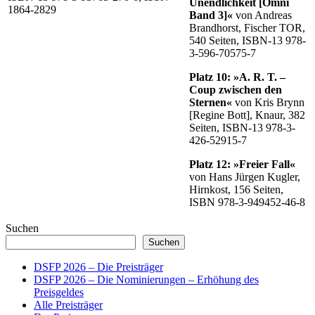
Unendlichkeit [Omni
1864-2829
Band 3]«
von Andreas
Brandhorst, Fischer TOR,
540 Seiten, ISBN-13 978-
3-596-70575-7
Platz 10: »A. R. T. –
Coup zwischen den
Sternen«
von Kris Brynn
[Regine Bott], Knaur, 382
Seiten, ISBN-13 978-3-
426-52915-7
Platz 12: »Freier Fall«
von Hans Jürgen Kugler,
Hirnkost, 156 Seiten,
ISBN 978-3-949452-46-8
Suchen
Suchen
DSFP 2026 – Die Preisträger
DSFP 2026 – Die Nominierungen – Erhöhung des
Preisgeldes
Alle Preisträger