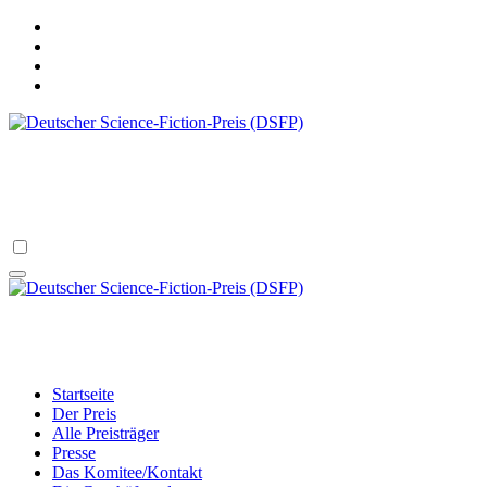
Zum
Inhalt
springen
Deutscher Science-Fiction-Preis (DSFP)
verliehen vom Science Fiction Club Deutschland e.V.
Deutscher Science-Fiction-Preis (DSFP)
verliehen vom Science Fiction Club Deutschland e.V.
Startseite
Der Preis
Alle Preisträger
Presse
Das Komitee/Kontakt