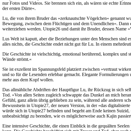
nur Fotos und Videos. Sie brennen sich ein, als wären sie echte Erin
der ersten Dürre«.
Lu, die von ihrem Bruder das »zerknautschte Vögelchen« genannt wurd
Bewegung, zwischen dem Flüchtigen und dem Unendlichen«. Dann erkl
weiterziehen werden. Utopie26 und damit ihr Bruder, dessen Name »Wo
Lus Welt ist kaputt, aber die Beziehungen unter den Menschen sind es 
alles nichts, die Geschichte endet nicht gut für Lu. In einem mehrdeu
Die Geschichte ist vielschichtig, emotional berührend, komplex und 
Wände strömt.«
Sie ist exzellent im Spannungsfeld platziert zwischen »vertraut wirk
und so für die Lesenden erlebbar gemacht. Elegante Formulierungen u
mehr aus dem Kopf wollen.
Das allmähliche Abdriften der Hauptfigur Lu, ihr Rückzug in sich sel
Tod. »Von allen Seiten zugleich schwappte das Dunkel an mich heran
Gefühl, ganz allein übrig geblieben zu sein, während alle anderen sch
Bewusstsein in Utopie27, der neuen Version, in der »das digitalisierte
würde sich in Utopie27 befinden und begeht am Ende keinen Suizid, so
unbeabsichtigt zu beenden, wie es möglicherweise auch Kajin passiert
Eine intensive Geschichte, die einen Einblick in die gequälten Seelen