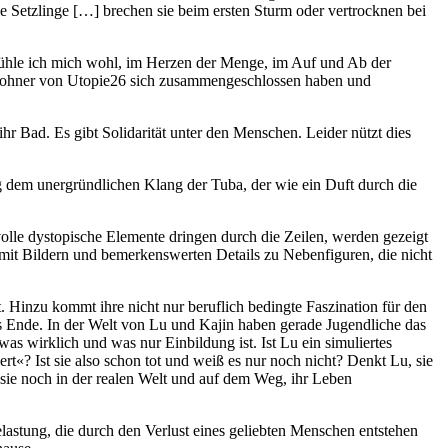
ie Setzlinge […] brechen sie beim ersten Sturm oder vertrocknen bei
 fühle ich mich wohl, im Herzen der Menge, im Auf und Ab der
Bewohner von Utopie26 sich zusammengeschlossen haben und
hr Bad. Es gibt Solidarität unter den Menschen. Leider nützt dies
ng dem unergründlichen Klang der Tuba, der wie ein Duft durch die
volle dystopische Elemente dringen durch die Zeilen, werden gezeigt
mit Bildern und bemerkenswerten Details zu Nebenfiguren, die nicht
. Hinzu kommt ihre nicht nur beruflich bedingte Faszination für den
s Ende. In der Welt von Lu und Kajin haben gerade Jugendliche das
as wirklich und was nur Einbildung ist. Ist Lu ein simuliertes
ert«? Ist sie also schon tot und weiß es nur noch nicht? Denkt Lu, sie
 sie noch in der realen Welt und auf dem Weg, ihr Leben
elastung, die durch den Verlust eines geliebten Menschen entstehen