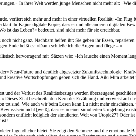
nerungen.« In ihrer Welt werden junge Menschen nicht mehr alt: »Wie d
e, verliert sich mehr und mehr in einer virtuellen Realität: »Im Flug
ärt ihr Kajins digitale Kopie, dass er und alle anderen digitalen 
 ist das Leben?« bedeutet, sind nicht mehr für sie erreichbar.
noch nicht ganz. Nachbarn helfen ihr: Sie geben ihr Essen, reparieren i
tigen Ende heißt es: »Dann schließe ich die Augen und fliege – «
stilistisch hervorragend mit Sätzen wie: »Ich lausche einen Moment la
ender« Near-Future und deutlich abgesetzter Zukunftstechnologie. Kraft
nd kreative Wortschöpfungen geben sich die Hand. Aiki Mira arbeitet 
bst und der Verlust des Realitätsbezugs werden überzeugend geschildert
.« Dieses Zitat beschreibt den Kern der Erzählung und verweist auf da
on tot sind. Wie auch wir beim Lesen kann Lu nicht mehr einschätzen, w
 Bewusstsein nicht [weiß], dass es in einer simulierten Umgebung existi
ndern entflieht lediglich der simulierten Welt von Utopie27? Oder ist
 ist?
 vieler Jugendlicher bietet. Sie zeigt den Schmerz und die emotionale B