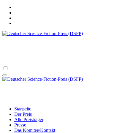
Zum
Inhalt
springen
Deutscher Science-Fiction-Preis (DSF
verliehen vom Science Fiction Club Deutschland e.V.
Deutscher Science-Fiction-Preis (DSF
verliehen vom Science Fiction Club Deutschland e.V.
Startseite
Der Preis
Alle Preisträger
Presse
Das Komitee/Kontakt