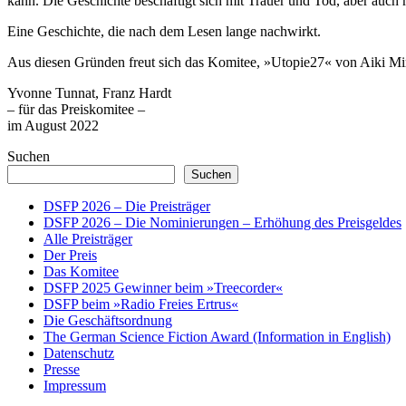
kann. Die Geschichte beschäftigt sich mit Trauer und Tod, aber auch
Eine Geschichte, die nach dem Lesen lange nachwirkt.
Aus diesen Gründen freut sich das Komitee, »Utopie27« von Aiki Mi
Yvonne Tunnat, Franz Hardt
– für das Preiskomitee –
im August 2022
Suchen
Suchen
DSFP 2026 – Die Preisträger
DSFP 2026 – Die Nominierungen – Erhöhung des Preisgeldes
Alle Preisträger
Der Preis
Das Komitee
DSFP 2025 Gewinner beim »Treecorder«
DSFP beim »Radio Freies Ertrus«
Die Geschäftsordnung
The German Science Fiction Award (Information in English)
Datenschutz
Presse
Impressum