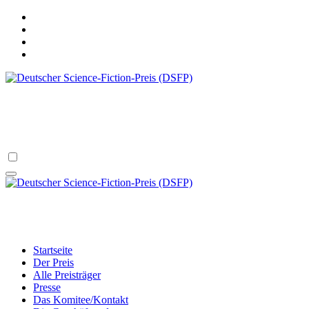
Zum
Inhalt
springen
Deutscher Science-Fiction-Preis (DSFP)
verliehen vom Science Fiction Club Deutschland e.V.
Deutscher Science-Fiction-Preis (DSFP)
verliehen vom Science Fiction Club Deutschland e.V.
Startseite
Der Preis
Alle Preisträger
Presse
Das Komitee/Kontakt