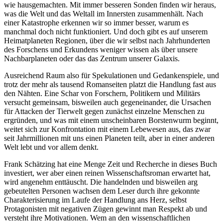
wie hausgemachten. Mit immer besseren Sonden finden wir heraus,
was die Welt und das Weltall im Innersten zusammenhält. Nach
einer Katastrophe erkennen wir so immer besser, warum es
manchmal doch nicht funktioniert. Und doch gibt es auf unserem
Heimatplaneten Regionen, über die wir selbst nach Jahrhunderten
des Forschens und Erkundens weniger wissen als über unsere
Nachbarplaneten oder das das Zentrum unserer Galaxis.
Ausreichend Raum also für Spekulationen und Gedankenspiele, und
trotz der mehr als tausend Romanseiten platzt die Handlung fast aus
den Nähten. Eine Schar von Forschern, Politikern und Militärs
versucht gemeinsam, bisweilen auch gegeneinander, die Ursachen
für Attacken der Tierwelt gegen zunächst einzelne Menschen zu
ergründen, und was mit einem unscheinbaren Borstenwurm beginnt,
weitet sich zur Konfrontation mit einem Lebewesen aus, das zwar
seit Jahrmillionen mit uns einen Planeten teilt, aber in einer anderen
Welt lebt und vor allem denkt.
Frank Schätzing hat eine Menge Zeit und Recherche in dieses Buch
investiert, wer aber einen reinen Wissenschaftsroman erwartet hat,
wird angenehm enttäuscht. Die handelnden und bisweilen arg
gebeutelten Personen wachsen dem Leser durch ihre gekonnte
Charakterisierung im Laufe der Handlung ans Herz, selbst
Protagonisten mit negativen Zügen gewinnt man Respekt ab und
versteht ihre Motivationen. Wem an den wissenschaftlichen