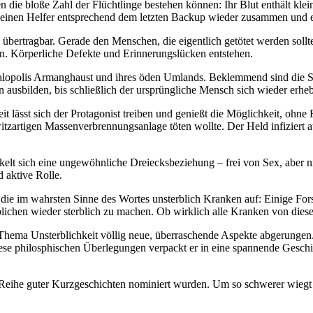
n die bloße Zahl der Flüchtlinge bestehen können: Ihr Blut enthält k
e kleinen Helfer entsprechend dem letzten Backup wieder zusammen un
s übertragbar. Gerade den Menschen, die eigentlich getötet werden sollt
en. Körperliche Defekte und Erinnerungslücken entstehen.
egalopolis Armanghaust und ihres öden Umlands. Beklemmend sind die 
usbilden, bis schließlich der ursprüngliche Mensch sich wieder erheb
 lässt sich der Protagonist treiben und genießt die Möglichkeit, ohne 
tzartigen Massenverbrennungsanlage töten wollte. Der Held infiziert 
lt sich eine ungewöhnliche Dreiecksbeziehung – frei von Sex, aber ni
 aktive Rolle.
die im wahrsten Sinne des Wortes unsterblich Kranken auf: Einige Fors
blichen wieder sterblich zu machen. Ob wirklich alle Kranken von di
Thema Unsterblichkeit völlig neue, überraschende Aspekte abgerungen. 
ese philosphischen Überlegungen verpackt er in eine spannende Gesc
e Reihe guter Kurzgeschichten nominiert wurden. Um so schwerer wiegt