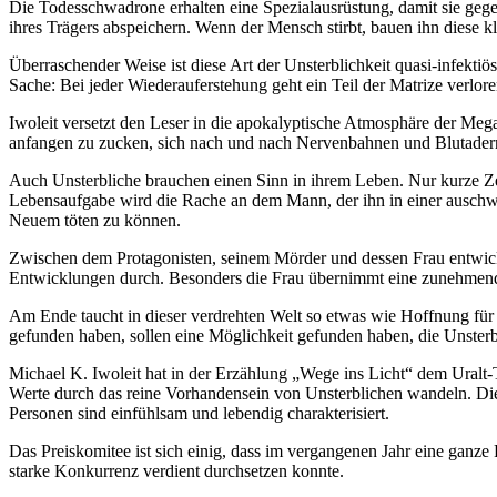
Die Todesschwadrone erhalten eine Spezialausrüstung, damit sie gege
ihres Trägers abspeichern. Wenn der Mensch stirbt, bauen ihn dies
Überraschender Weise ist diese Art der Unsterblichkeit quasi-infektiö
Sache: Bei jeder Wiederauferstehung geht ein Teil der Matrize verlor
Iwoleit versetzt den Leser in die apokalyptische Atmosphäre der M
anfangen zu zucken, sich nach und nach Nervenbahnen und Blutadern a
Auch Unsterbliche brauchen einen Sinn in ihrem Leben. Nur kurze Zeit
Lebensaufgabe wird die Rache an dem Mann, der ihn in einer auschwi
Neuem töten zu können.
Zwischen dem Protagonisten, seinem Mörder und dessen Frau entwicke
Entwicklungen durch. Besonders die Frau übernimmt eine zunehmend
Am Ende taucht in dieser verdrehten Welt so etwas wie Hoffnung für 
gefunden haben, sollen eine Möglichkeit gefunden haben, die Unster
Michael K. Iwoleit hat in der Erzählung „Wege ins Licht“ dem Uralt-
Werte durch das reine Vorhandensein von Unsterblichen wandeln. Di
Personen sind einfühlsam und lebendig charakterisiert.
Das Preiskomitee ist sich einig, dass im vergangenen Jahr eine ganz
starke Konkurrenz verdient durchsetzen konnte.