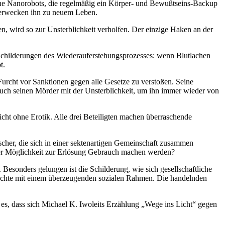
leine Nanorobots, die regelmäßig ein Körper- und Bewußtseins-Backup
d erwecken ihn zu neuem Leben.
en, wird so zur Unsterblichkeit verholfen. Der einzige Haken an der
Schilderungen des Wiederauferstehungsprozesses: wenn Blutlachen
t.
Furcht vor Sanktionen gegen alle Gesetze zu verstoßen. Seine
auch seinen Mörder mit der Unsterblichkeit, um ihn immer wieder von
cht ohne Erotik. Alle drei Beteiligten machen überraschende
cher, die sich in einer sektenartigen Gemeinschaft zusammen
eser Möglichkeit zur Erlösung Gebrauch machen werden?
Besonders gelungen ist die Schilderung, wie sich gesellschaftliche
hichte mit einem überzeugenden sozialen Rahmen. Die handelnden
 es, dass sich Michael K. Iwoleits Erzählung „Wege ins Licht“ gegen