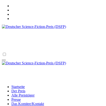
Zum
Inhalt
springen
Deutscher Science-Fiction-Preis (DSF
verliehen vom Science Fiction Club Deutschland e.V.
Deutscher Science-Fiction-Preis (DSF
verliehen vom Science Fiction Club Deutschland e.V.
Startseite
Der Preis
Alle Preisträger
Presse
Das Komitee/Kontakt