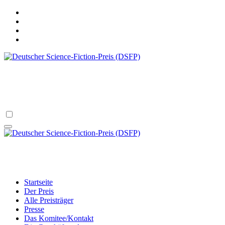
Zum
Inhalt
springen
Deutscher Science-Fiction-Preis (DSFP)
verliehen vom Science Fiction Club Deutschland e.V.
Deutscher Science-Fiction-Preis (DSFP)
verliehen vom Science Fiction Club Deutschland e.V.
Startseite
Der Preis
Alle Preisträger
Presse
Das Komitee/Kontakt