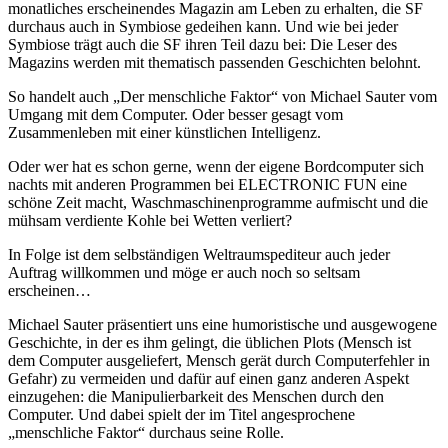
monatliches erscheinendes Magazin am Leben zu erhalten, die SF
durchaus auch in Symbiose gedeihen kann. Und wie bei jeder
Symbiose trägt auch die SF ihren Teil dazu bei: Die Leser des
Magazins werden mit thematisch passenden Geschichten belohnt.
So handelt auch „Der menschliche Faktor“ von Michael Sauter vom
Umgang mit dem Computer. Oder besser gesagt vom
Zusammenleben mit einer künstlichen Intelligenz.
Oder wer hat es schon gerne, wenn der eigene Bordcomputer sich
nachts mit anderen Programmen bei ELECTRONIC FUN eine
schöne Zeit macht, Waschmaschinenprogramme aufmischt und die
mühsam verdiente Kohle bei Wetten verliert?
In Folge ist dem selbständigen Weltraumspediteur auch jeder
Auftrag willkommen und möge er auch noch so seltsam
erscheinen…
Michael Sauter präsentiert uns eine humoristische und ausgewogene
Geschichte, in der es ihm gelingt, die üblichen Plots (Mensch ist
dem Computer ausgeliefert, Mensch gerät durch Computerfehler in
Gefahr) zu vermeiden und dafür auf einen ganz anderen Aspekt
einzugehen: die Manipulierbarkeit des Menschen durch den
Computer. Und dabei spielt der im Titel angesprochene
„menschliche Faktor“ durchaus seine Rolle.