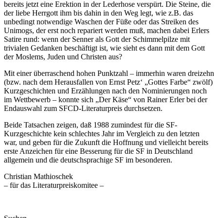
bereits jetzt eine Erektion in der Lederhose verspürt. Die Steine, die
der liebe Herrgott ihm bis dahin in den Weg legt, wie z.B. das
unbedingt notwendige Waschen der Füße oder das Streiken des
Unimogs, der erst noch repariert werden muß, machen dabei Erlers
Satire rund: wenn der Senner als Gott der Schimmelpilze mit
trivialen Gedanken beschäftigt ist, wie sieht es dann mit dem Gott
der Moslems, Juden und Christen aus?
Mit einer überraschend hohen Punktzahl – immerhin waren dreizehn
(bzw. nach dem Herausfallen von Ernst Petz‘ „Gottes Farbe“ zwölf)
Kurzgeschichten und Erzählungen nach den Nominierungen noch
im Wettbewerb – konnte sich „Der Käse“ von Rainer Erler bei der
Endauswahl zum SFCD-Literaturpreis durchsetzen.
Beide Tatsachen zeigen, daß 1988 zumindest für die SF-
Kurzgeschichte kein schlechtes Jahr im Vergleich zu den letzten
war, und geben für die Zukunft die Hoffnung und vielleicht bereits
erste Anzeichen für eine Besserung für die SF in Deutschland
allgemein und die deutschsprachige SF im besonderen.
Christian Mathioschek
– für das Literaturpreiskomitee –