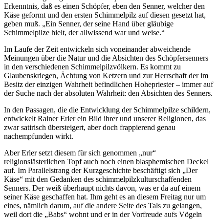
Erkenntnis, daß es einen Schöpfer, eben den Senner, welcher den
Käse geformt und den ersten Schimmelpilz auf diesen gesetzt hat,
geben muß. „Ein Senner, der seine Hand über gläubige
Schimmelpilze hielt, der allwissend war und weise.“
Im Laufe der Zeit entwickeln sich voneinander abweichende
Meinungen über die Natur und die Absichten des Schöpfersenners
in den verschiedenen Schimmelpilzvölkern. Es kommt zu
Glaubenskriegen, Ächtung von Ketzern und zur Herrschaft der im
Besitz der einzigen Wahrheit befindlichen Hohepriester – immer auf
der Suche nach der absoluten Wahrheit: den Absichten des Senners.
In den Passagen, die die Entwicklung der Schimmelpilze schildern,
entwickelt Rainer Erler ein Bild ihrer und unserer Religionen, das
zwar satirisch übersteigert, aber doch frappierend genau
nachempfunden wirkt.
Aber Erler setzt diesem für sich genommen „nur“
religionslästerlichen Topf auch noch einen blasphemischen Deckel
auf. Im Parallelstrang der Kurzgeschichte beschäftigt sich „Der
Käse“ mit den Gedanken des schimmelpilzkulturschaffenden
Senners. Der weiß überhaupt nichts davon, was er da auf einem
seiner Käse geschaffen hat. Ihm geht es an diesem Freitag nur um
eines, nämlich darum, auf die andere Seite des Tals zu gelangen,
weil dort die „Babs“ wohnt und er in der Vorfreude aufs Vögeln