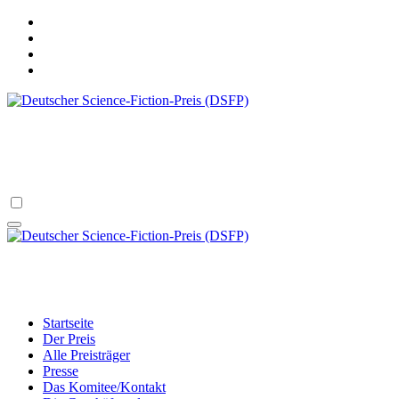
Zum
Inhalt
springen
Deutscher Science-Fiction-Preis (DSFP)
verliehen vom Science Fiction Club Deutschland e.V.
Deutscher Science-Fiction-Preis (DSFP)
verliehen vom Science Fiction Club Deutschland e.V.
Startseite
Der Preis
Alle Preisträger
Presse
Das Komitee/Kontakt