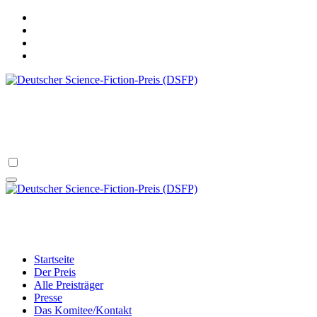
Zum
Inhalt
springen
Deutscher Science-Fiction-Preis (DSF
verliehen vom Science Fiction Club Deutschland e.V.
Deutscher Science-Fiction-Preis (DSF
verliehen vom Science Fiction Club Deutschland e.V.
Startseite
Der Preis
Alle Preisträger
Presse
Das Komitee/Kontakt