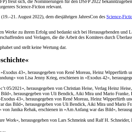
urgenres Science-Fiction relevant.
(19.–21. August 2022), dem diesjährigen JahresCon des
Science-Fict
en Werke zu ihrem Erfolg und bedankt sich bei Herausgebenden und Le
urschaffenden und Verlagen, die die Arbeit des Komitees durch Überla
habet und stellt keine Wertung dar.
schichte«
in »Exodus 43«, herausgegeben von René Moreau, Heinz Wipperfürth 
landung« von Lisa Jenny Krieg, erschienen in »Exodus 42«, herausge
»c’t 05/2021«, herausgegeben von Christian Heise, Verlag Heinz Heis
 Bild«, herausgegeben von Uli Bendick, Aiki Mira und Mario Franke,
in »Exodus 43«, herausgegeben von René Moreau, Heinz Wipperfürth 
r das Bild«, herausgegeben von Uli Bendick, Aiki Mira und Mario F
« von Janika Rehak, erschienen in »Am Anfang war das Bild«, herausg
ure Work«, herausgegeben von Lars Schmeink und Ralf H. Schneider, 