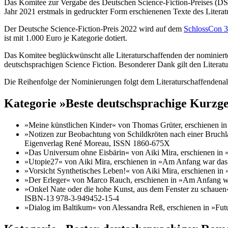
Das Komitee zur Vergabe des Deutschen Science-Fiction-Preises (DSFP) freut sich, die Nominierungen für den DSFP 2022 bekanntzugeben. Für den DSFP 2022 sind alle im Original in deutscher Sprache im
Jahr 2021 erstmals in gedruckter Form erschienenen Texte des Literat
Der Deutsche Science-Fiction-Preis 2022 wird auf dem
SchlossCon 3
ist mit 1.000 Euro je Kategorie dotiert.
Das Komitee beglückwünscht alle Literaturschaffenden der nominiert
deutschsprachigen Science Fiction. Besonderer Dank gilt den Literat
Die Reihenfolge der Nominierungen folgt dem Literaturschaffendenalp
Kategorie »Beste deutschsprachige Kurzge
»Meine künstlichen Kinder« von Thomas Grüter, erschienen 
»Notizen zur Beobachtung von Schildkröten nach einer Bruch
Eigenverlag René Moreau, ISSN 1860-675X
»Das Universum ohne Eisbärin« von Aiki Mira, erschienen in 
»Utopie27« von Aiki Mira, erschienen in »Am Anfang war das
»Vorsicht Synthetisches Leben!« von Aiki Mira, erschienen 
»Der Erleger« von Marco Rauch, erschienen in »Am Anfang wa
»Onkel Nate oder die hohe Kunst, aus dem Fenster zu schauen
ISBN-13 978-3-949452-15-4
»Dialog im Baltikum« von Alessandra Reß, erschienen in »Fut