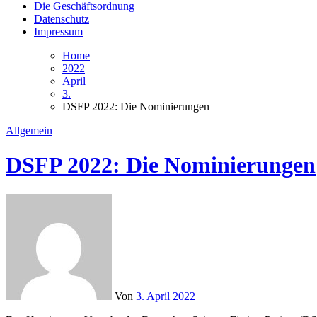
Die Geschäftsordnung
Datenschutz
Impressum
Home
2022
April
3.
DSFP 2022: Die Nominierungen
Allgemein
DSFP 2022: Die Nominierungen
Von
3. April 2022