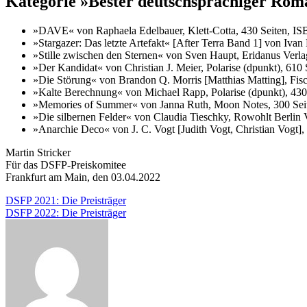
Kategorie »Bester deutschsprachiger Rom
»DAVE« von Raphaela Edelbauer, Klett-Cotta, 430 Seiten, I
»Stargazer: Das letzte Artefakt« [After Terra Band 1] von Iva
»Stille zwischen den Sternen« von Sven Haupt, Eridanus Verl
»Der Kandidat« von Christian J. Meier, Polarise (dpunkt), 61
»Die Störung« von Brandon Q. Morris [Matthias Matting], Fis
»Kalte Berechnung« von Michael Rapp, Polarise (dpunkt), 43
»Memories of Summer« von Janna Ruth, Moon Notes, 300 Sei
»Die silbernen Felder« von Claudia Tieschky, Rowohlt Berlin
»Anarchie Deco« von J. C. Vogt [Judith Vogt, Christian Vogt
Martin Stricker
Für das DSFP-Preiskomitee
Frankfurt am Main, den 03.04.2022
Beitragsnavigation
DSFP 2021: Die Preisträger
DSFP 2022: Die Preisträger