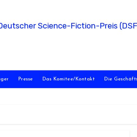
utscher Science-Fiction-Preis (DS
verliehen vom Science Fiction Club Deutschland e.V.
äger
Presse
Das Komitee/Kontakt
Die Geschäft